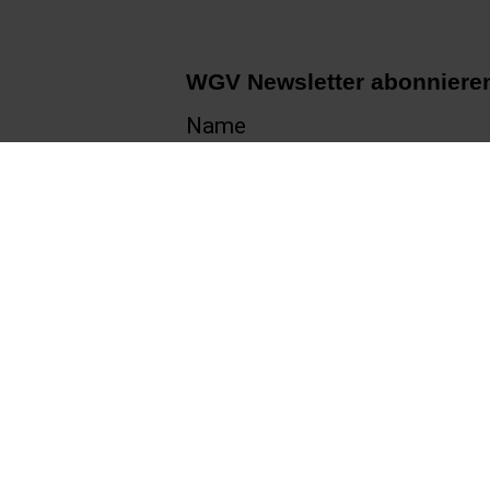
WGV Newsletter abonniere
Name
E-Mail
Ich akzeptiere die
Datensch
WGV Newsletter Abonni