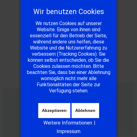
Rechtliches
Wir benutzen Cookies
Impressum
Wir nutzen Cookies auf unserer
Website. Einige von ihnen sind
Datenschutz
essenziell für den Betrieb der Seite,
Satzung
während andere uns helfen, diese
Website und die Nutzererfahrung zu
verbessern (Tracking Cookies). Sie
können selbst entscheiden, ob Sie die
Kontakt
Cookies zulassen möchten. Bitte
beachten Sie, dass bei einer Ablehnung
womöglich nicht mehr alle
Straße der Einheit 90
Funktionalitäten der Seite zur
08340 Schwarzenberg
Verfügung stehen.
Tel.: +49 (0) 155 63 95 32 81
E-Mail: info@w-g-v.com
Akzeptieren
Ablehnen
Weitere Informationen
|
Partner
Impressum